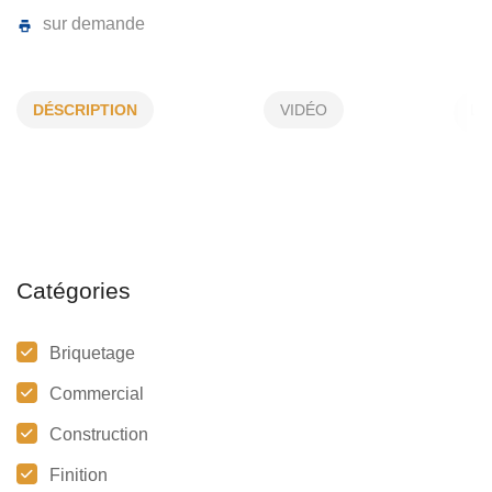
JEAN FORTIN
DÉSCRIPTION
VIDÉO
2065, Boul De Grande Baie, La Baie, (QC)
G7B 3N8
(418) 697-1884
sur demande
Catégories
Briquetage
Commercial
Construction
Finition