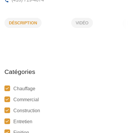
JONATHAN BOUCHARD
DÉSCRIPTION
VIDÉO
245, Boulanger O, Alma, (QC)
G8B 4K1
(418) 719-4674
Catégories
Chauffage
Commercial
Construction
Entretien
Finition