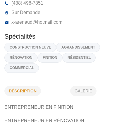
KARIPOX CONSTRUCTION
3260, Rue Saint-Émile, Montréal
H1L 5N9
(438) 498-7851
Sur Demande
x-arenaud@hotmail.com
Spécialités
DÉSCRIPTION
GALERIE
CONSTRUCTION NEUVE
AGRANDISSEMENT
ENTREPRENEUR EN FINITION
RÉNOVATION
FINITION
RÉSIDENTIEL
COMMERCIAL
ENTREPRENEUR EN RÉNOVATION