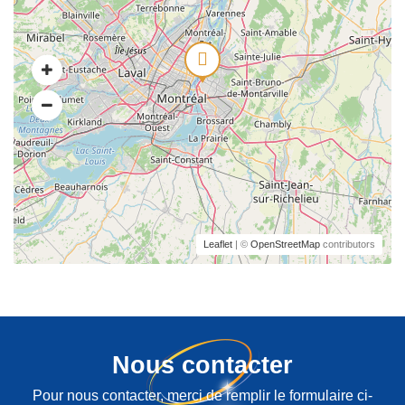
Leaflet
| ©
OpenStreetMap
contributors
Nous contacter
Pour nous contacter, merci de remplir le formulaire ci-