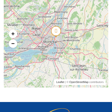
Leaflet
| ©
OpenStreetMap
contributors