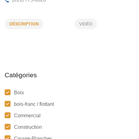
L’ALLIER CONSTRUCTIONS INC
DÉSCRIPTION
VIDÉO
307, A-Primeau, Gatineau, (Qc)
J8R 1C2
(819) 775-8620
Catégories
Bois
bois-franc / flottant
Commercial
Construction
Couvre-Plancher