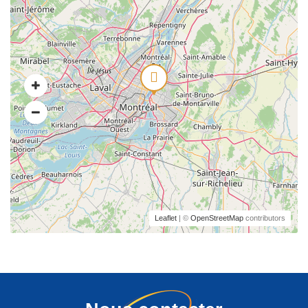
Leaflet
| ©
OpenStreetMap
contributors