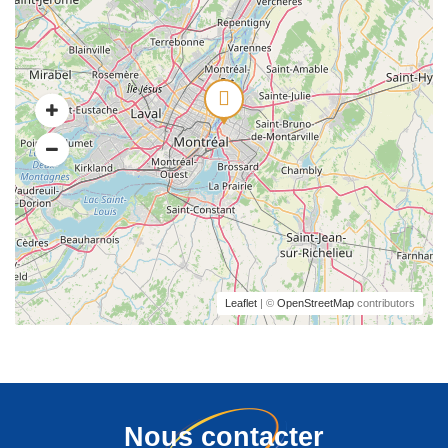
Leaflet
| ©
OpenStreetMap
contributors
Nous contacter