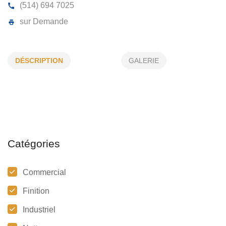
LE PEINTOLOGISTE INC
DÉSCRIPTION
GALERIE
18, Rue Viger, Kirkland, (Qc)
H9J 2E5
(514) 694 7025
sur Demande
Catégories
Commercial
Finition
Industriel