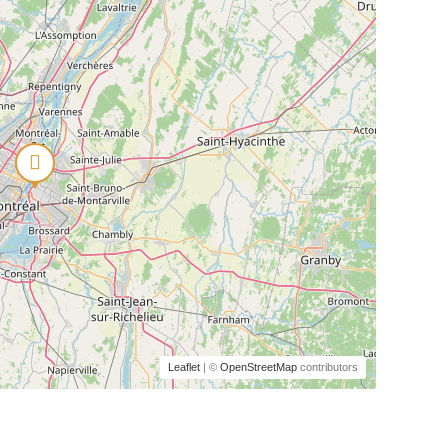
Leaflet
| ©
OpenStreetMap
contributors