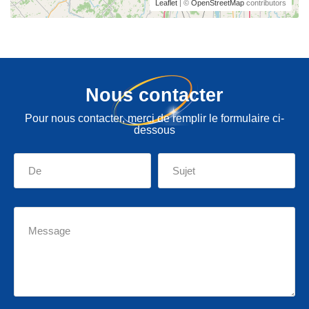
Leaflet
| ©
OpenStreetMap
contributors
Nous contacter
Pour nous contacter, merci de remplir le formulaire ci-
dessous