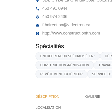
514, Ch De La Grande-Cote, St-Eust
450 491 0944
450 974 2436
fthdirection@videotron.ca
http://www.constructionfth.com
Spécialités
ENTREPRENEUR SPÉCIALISÉ EN :
GÉR
CONSTRUCTION -RÉNOVATION
TRAVAU
REVÊTEMENT EXTÉRIEUR
SERVICE D'
DÉSCRIPTION
GALERIE