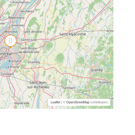
Leaflet
| ©
OpenStreetMap
contributors