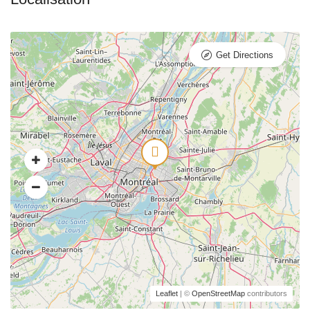
Get Directions
Leaflet
| ©
OpenStreetMap
contributors