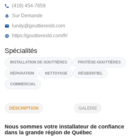
LES GOUTTIÈRES LD INC
2150, Boul Valcartier, St-Gabriel-De-Valcartier
G0A 
(418) 454-7659
Sur Demande
lundy@gouttieresld.com
https://gouttieresld.com/fr/
Spécialités
DÉSCRIPTION
GALERIE
INSTALLATION DE GOUTTIÈRES
PROTÈGE-GOUTTIÈRES
Nous sommes votre installateur de confiance
RÉPARATION
NETTOYAGE
RÉSIDENTIEL
dans la grande région de Québec