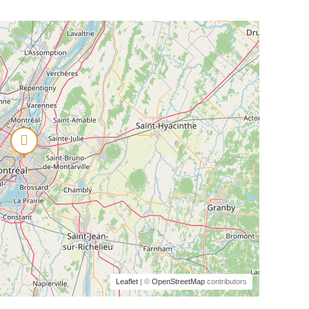
Leaflet
| ©
OpenStreetMap
contributors