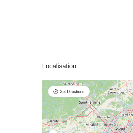
Get Directions