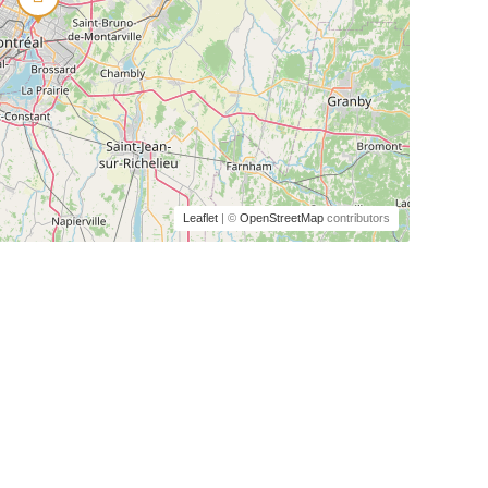
Leaflet
| ©
OpenStreetMap
contributors