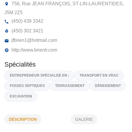
LR BRIEN & FILS LTÉE
756, Rue JEAN FRANÇOIS, ST-LIN-LAURENTIDES
J5M 2Z5
(450) 439 3342
(450) 302 3421
jfbrien1@hotmail.com
http://www.brienlr.com
Spécialités
DÉSCRIPTION
GALERIE
ENTREPRENEUR SPÉCIALISÉ EN :
TRANSPORT EN VRAC