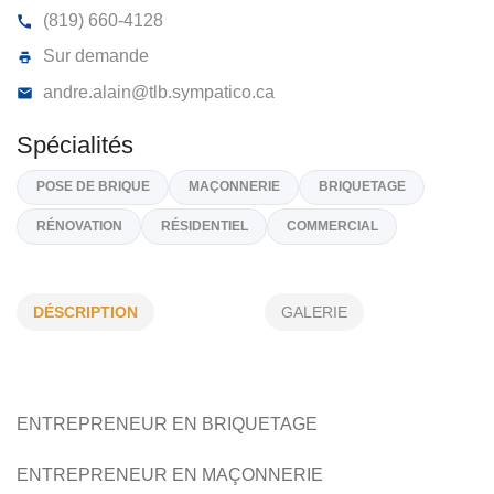
MAÇONNERIE ALAIN TAILLON
555, Ch du Pont, Lac-des-Écorces,
J0W 1H0
(819) 660-4128
Sur demande
andre.alain@tlb.sympatico.ca
DÉSCRIPTION
GALERIE
Spécialités
POSE DE BRIQUE
MAÇONNERIE
BRIQUETAGE
RÉNOVATION
RÉSIDENTIEL
COMMERCIAL
ENTREPRENEUR EN BRIQUETAGE
ENTREPRENEUR EN
MAÇONNERIE