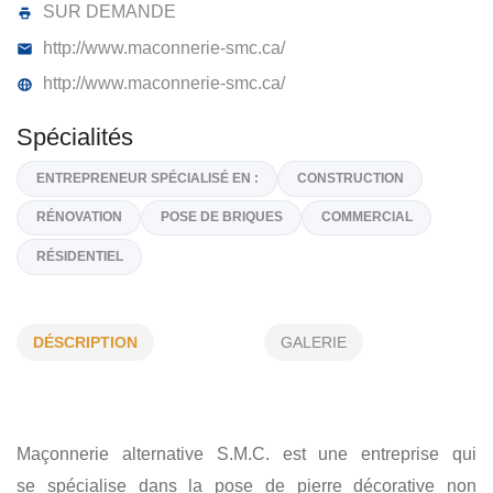
MAÇONNERIE ALTERNATIVE SMC
7987, Chateaubriand, Montréa,
H2R 2M7
(514) 567 5589
SUR DEMANDE
http://www.maconnerie-smc.ca/
http://www.maconnerie-smc.ca/
Spécialités
DÉSCRIPTION
GALERIE
ENTREPRENEUR SPÉCIALISÉ EN :
CONSTRUCTION
RÉNOVATION
POSE DE BRIQUES
COMMERCIAL
RÉSIDENTIEL
Maçonnerie alternative S.M.C. est une entreprise qui
se
spécialise dans la pose de pierre décorative non