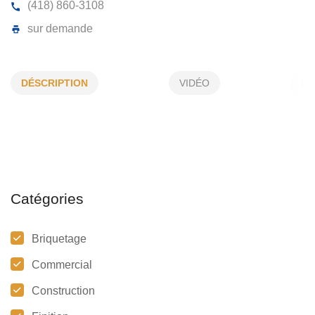
MAÇONNERIE BSL INC
DÉSCRIPTION
VIDÉO
11, d'Auteuil, Rivière-du-Loup, (QC)
G5R 1E3
(418) 860-3108
sur demande
Catégories
Briquetage
Commercial
Construction