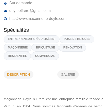
MAÇONNERIE DOYLE ET FRÈRE INC
415, Dunver, Châteauguay,
J6J 2J3
(514) 574-9878
Sur demande
doyleetfrere@gmail.com
http://www.maconnerie-doyle.com
Spécialités
DÉSCRIPTION
GALERIE
ENTREPRENEUR SPÉCIALISÉ EN:
POSE DE BRIQUES
MAÇONNERIE
BRIQUETAGE
RÉNOVATION
RÉSIDENTIEL
COMMERCIAL
Maçonnerie Doyle & Frère est une entreprise familiale fondée à
Verdun, en 1984. Nous sommes fabricants d’allèges de béton.