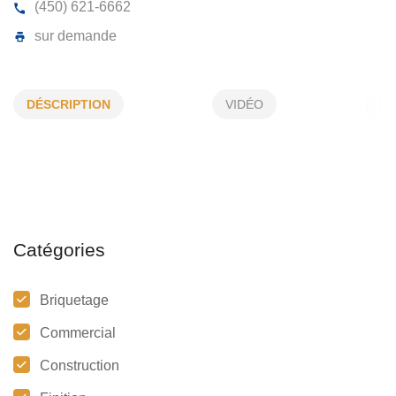
MAÇONNERIE KEBRIC
DÉSCRIPTION
VIDÉO
12, Boul d'Orléans, Lorraine, (QC)
J6Z 2S4
(450) 621-6662
sur demande
Catégories
Briquetage
Commercial
Construction