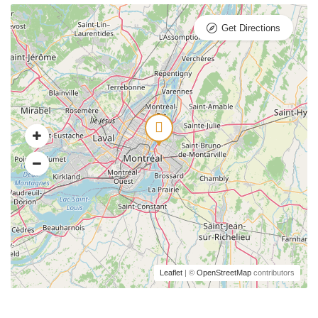
Get Directions
Leaflet
| ©
OpenStreetMap
contributors