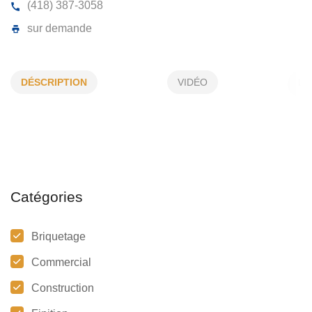
MAÇONNERIE ROBERT MAHEUX
DÉSCRIPTION
VIDÉO
672, Ave Linière, Ste-Marie, (QC)
G6E 1E8
(418) 387-3058
sur demande
Catégories
Briquetage
Commercial
Construction