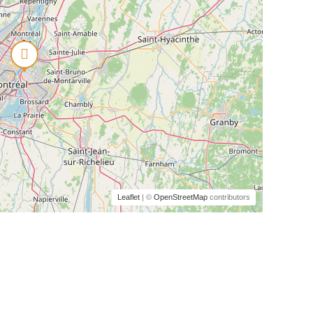
Leaflet
| ©
OpenStreetMap
contributors