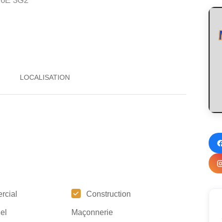
6E 3G2
rcial
Construction
iel
Maçonnerie