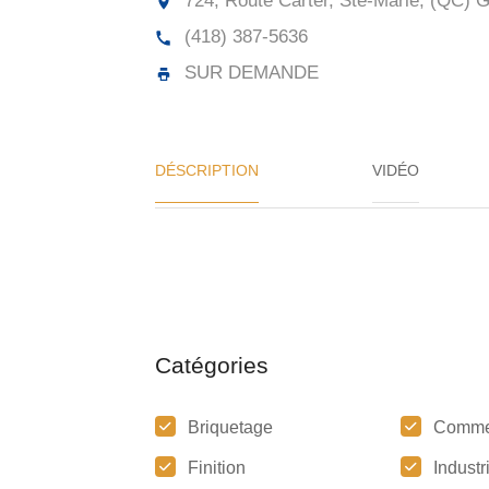
724, Route Carter, Ste-Marie, (QC)
G
(418) 387-5636
SUR DEMANDE
DÉSCRIPTION
VIDÉO
Catégories
Briquetage
Comme
Finition
Industr