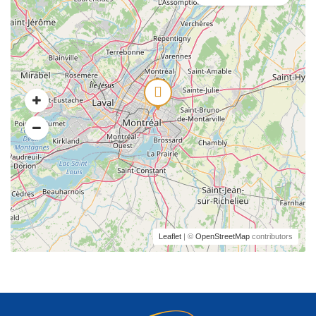
Leaflet
| ©
OpenStreetMap
contributors