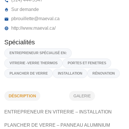
MAEVAL INC
516, Rue Laverdiere, Repentigny,
J5Z 4C8
(514) 444-5547
Sur demande
pbrouillette@maeval.ca
http://www.maeval.ca/
Spécialités
DÉSCRIPTION
GALERIE
ENTREPRENEUR SPÉCIALISÉ EN:
ENTREPRENEUR EN VITRERIE –
INSTALLATION
VITRERIE -VERRE THERMOS
PORTES ET FENETRES
PLANCHER DE VERRE
INSTALLATION
RÉNOVATION
PLANCHER DE VERRE – PANNEAU ALUMINIUM