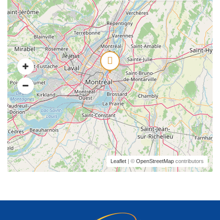
Leaflet
| ©
OpenStreetMap
contributors