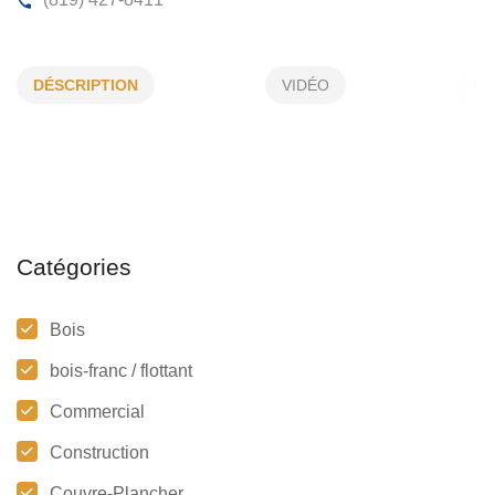
MAÎTRE DU BOIS
DÉSCRIPTION
VIDÉO
1894, Route 148, Papineauville, (Qc)
J0V 1R0
(819) 427-8411
Catégories
Bois
bois-franc / flottant
Commercial
Construction
Couvre-Plancher