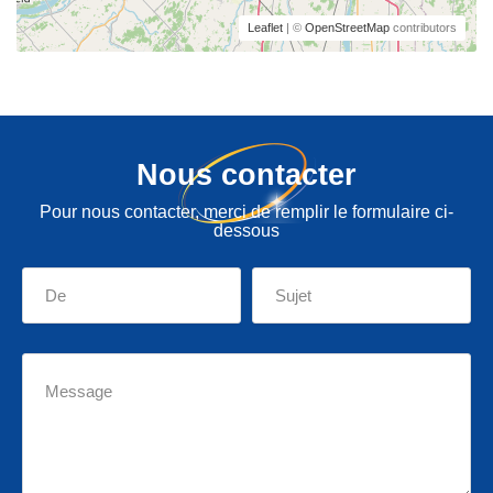
Leaflet
| ©
OpenStreetMap
contributors
Nous contacter
Pour nous contacter, merci de remplir le formulaire ci-
dessous