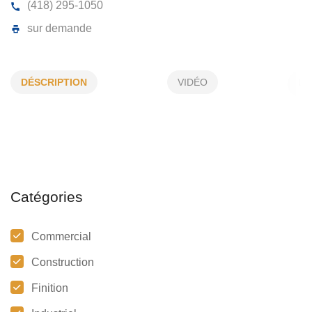
MATÉRIAUX MANIC INC
DÉSCRIPTION
VIDÉO
2861, Laflèche, Baie-Comeau, (QC)
G5C 1E6
(418) 295-1050
sur demande
Catégories
Commercial
Construction
Finition