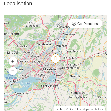
Get Directions
Leaflet
| ©
OpenStreetMap
contributors