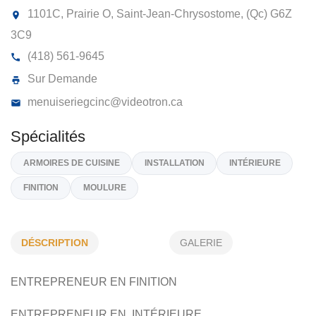
MENUISERIE GC INC
1101C, Prairie O, Saint-Jean-Chrysostome, (Qc)
G6
3C9
(418) 561-9645
Sur Demande
menuiseriegcinc@videotron.ca
DÉSCRIPTION
GALERIE
Spécialités
ENTREPRENEUR EN FINITION
ARMOIRES DE CUISINE
INSTALLATION
INTÉRIEURE
ENTREPRENEUR EN INTÉRIEURE
FINITION
MOULURE