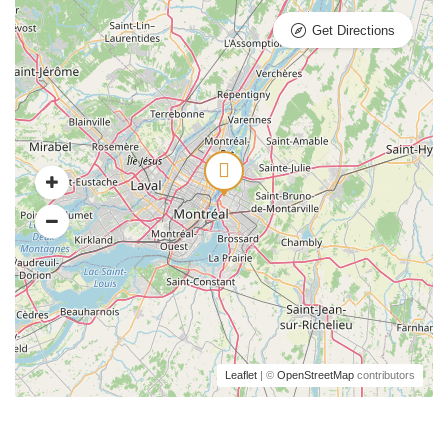
Get Directions
Leaflet
| ©
OpenStreetMap
contributors