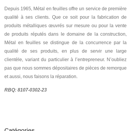
BAS DE PORTE DE VÉHICULE
STAINLESS - ALUMINIUM
Depuis 1965, Métal en feuilles offre un service de première
COMPTOIR - ÉTAGÈRE
PALIER - RAMPE
SOUDURE
qualité à ses clients. Que ce soit pour la fabrication de
COMMERCIAL
produits métalliques œuvrés sur mesure ou pour la vente
de produits réputés dans le domaine de la construction,
Métal en feuilles se distingue de la concurrence par la
qualité de ses produits, en plus de servir une large
clientèle, variant du particulier à l’entrepreneur. N’oubliez
pas que nous sommes dépositaires de pièces de remorque
et aussi, nous faisons la réparation.
RBQ: 8107-0302-23
Catégories