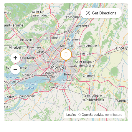
Get Directions
Leaflet
| ©
OpenStreetMap
contributors