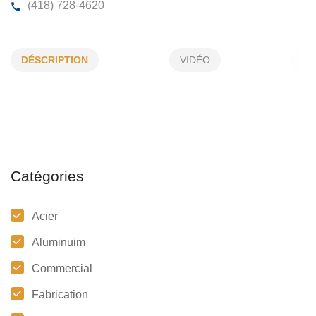
MÉTALLURGIE LAURIER INC
DÉSCRIPTION
VIDÉO
314, St-Joseph, Laurier-Station, (Qc) G0S 1N0
(418) 728-4620
Catégories
Acier
Aluminuim
Commercial
Fabrication