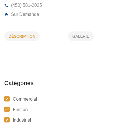
MG PEINTURE INC
DÉSCRIPTION
GALERIE
1503, Rue de la Station, Repentigny, (Qc)
J5Z 1K2
(450) 581-2025
Sur Demande
Catégories
Commercial
Finition
Industriel