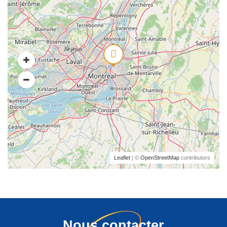
Leaflet
| ©
OpenStreetMap
contributors
Nous contacter