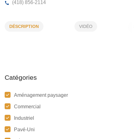
MICHEL MONTMINY INC
DÉSCRIPTION
VIDÉO
82, Route 132 O, La Pocatière, (Qc)
G0R 1Z0
(418) 856-2114
Catégories
Aménagement paysager
Commercial
Industriel
Pavé-Uni