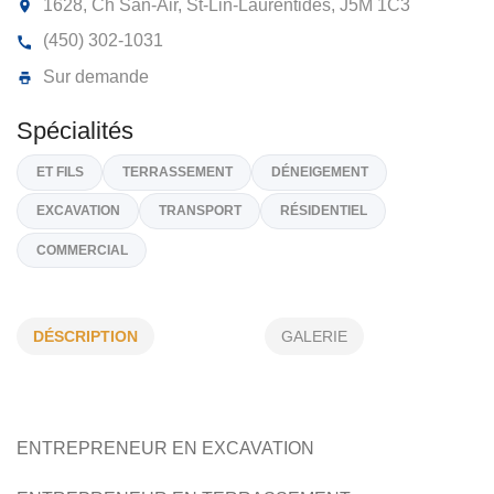
MINI EXCAVATION BEAUSÉJOUR ET
FILS
1628, Ch San-Air, St-Lin-Laurentides,
J5M 1C3
(450) 302-1031
Sur demande
Spécialités
DÉSCRIPTION
GALERIE
ET FILS
TERRASSEMENT
DÉNEIGEMENT
EXCAVATION
TRANSPORT
RÉSIDENTIEL
COMMERCIAL
ENTREPRENEUR
EN
EXCAVATION