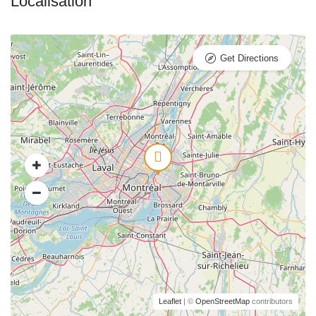
Get Directions
Leaflet
| ©
OpenStreetMap
contributors