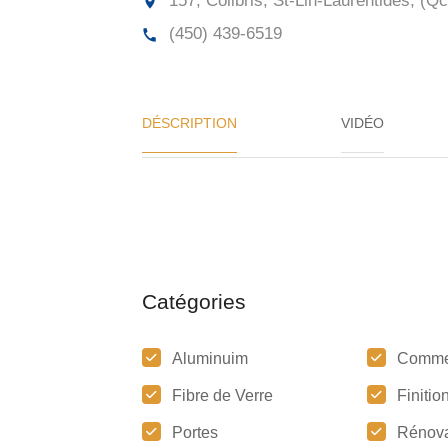
157, Colibris, St-Lin-Laurentides, (Qc
(450) 439-6519
DÉSCRIPTION
VIDÉO
Catégories
Aluminuim
Comme
Fibre de Verre
Finitio
Portes
Rénova