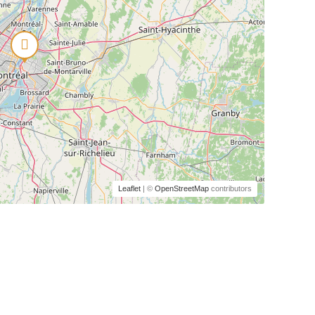
Leaflet
| ©
OpenStreetMap
contributors