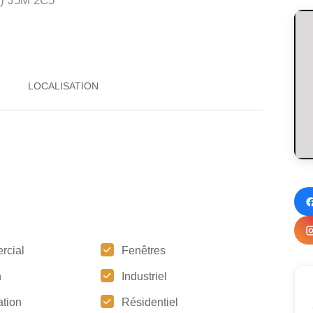
)
J5M 2C5
rcial
Fenêtres
n
Industriel
tion
Résidentiel