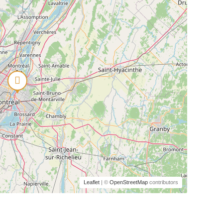
Leaflet
| ©
OpenStreetMap
contributors