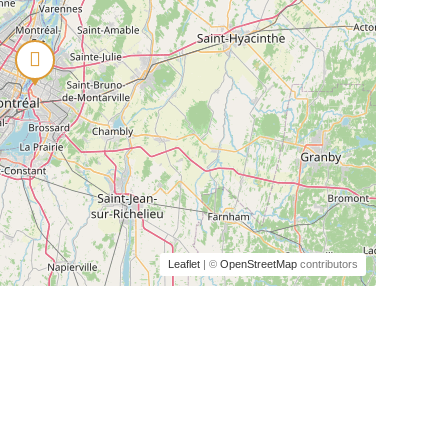
Leaflet
| ©
OpenStreetMap
contributors