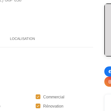
c)
G6P 6S8
Commercial
e
Rénovation