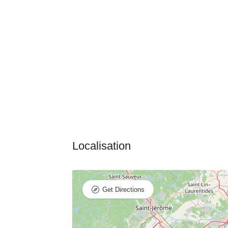
Get Directions