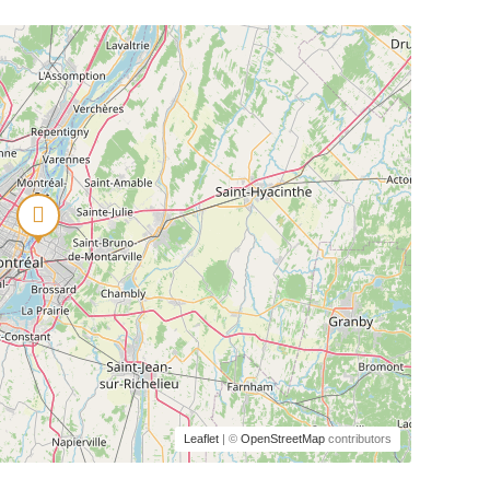
Leaflet
| ©
OpenStreetMap
contributors