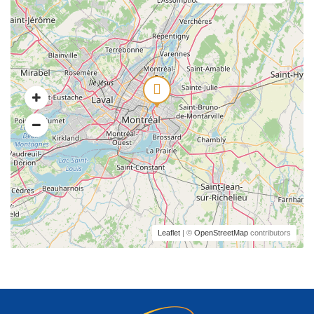
Leaflet
| ©
OpenStreetMap
contributors