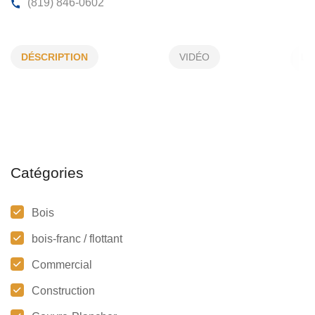
PLANCHERS ALAIN PARADIS ENR
DÉSCRIPTION
VIDÉO
6, Wallace, Sherbrooke, (Qc)
J1C 0K4
(819) 846-0602
Catégories
Bois
bois-franc / flottant
Commercial
Construction