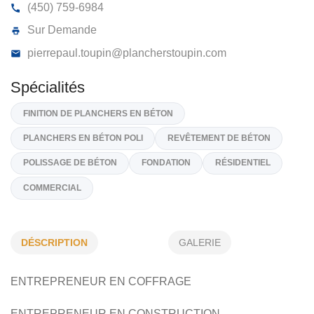
PLANCHERS RICHARD TOUPIN INC
1004, Rue Marie, Saint-Thomas
J0K 3L0
(450) 759-6984
Sur Demande
pierrepaul.toupin@plancherstoupin.com
Spécialités
FINITION DE PLANCHERS EN BÉTON
DÉSCRIPTION
GALERIE
PLANCHERS EN BÉTON POLI
REVÊTEMENT DE BÉTON
ENTREPRENEUR EN COFFRAGE
POLISSAGE DE BÉTON
FONDATION
RÉSIDENTIEL
ENTREPRENEUR EN CONSTRUCTION
COMMERCIAL