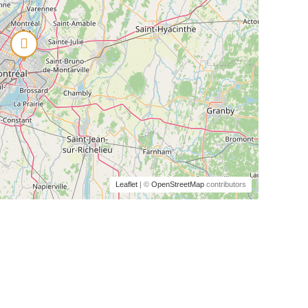
Leaflet
| ©
OpenStreetMap
contributors