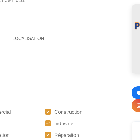
c)
J9Y 0B1
rcial
Construction
n
Industriel
tion
Réparation