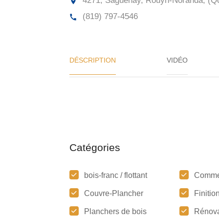
4271, Saguenay, Rouyn-Noranda, (Q
(819) 797-4546
DÉSCRIPTION
VIDÉO
Catégories
bois-franc / flottant
Comme
Couvre-Plancher
Finitio
Planchers de bois
Rénova