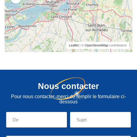
Leaflet
| ©
OpenStreetMap
contributors
Nous contacter
Pour nous contacter, merci de remplir le formulaire ci-
dessous