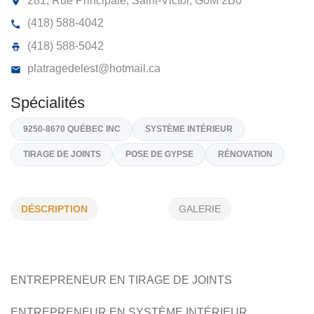
PLÂTRAGE DE L’EST 9250-8670
QUÉBEC INC
281, Rue Principale, Saint-Victor,
G0M 2B0
(418) 588-4042
(418) 588-5042
platragedelest@hotmail.ca
DÉSCRIPTION
GALERIE
Spécialités
9250-8670 QUÉBEC INC
SYSTÈME INTÉRIEUR
TIRAGE DE JOINTS
POSE DE GYPSE
RÉNOVATION
ENTREPRENEUR EN TIRAGE DE JOINTS
ENTREPRENEUR EN SYSTÈME INTÉRIEUR