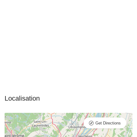
Get Directions