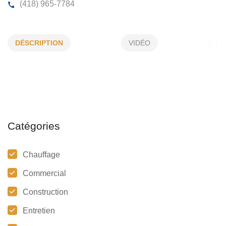
PLOMBERIE BL SEPT-ILES
DÉSCRIPTION
VIDÉO
239, Ave Joliette, Sept-Îles, (QC)
G4R 2A8
(418) 965-7784
Catégories
Chauffage
Commercial
Construction
Entretien