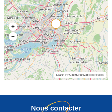
Leaflet
| ©
OpenStreetMap
contributors
Nous contacter