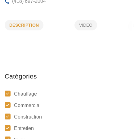
PLOMBERIE CHAUFFAGE 2000
DÉSCRIPTION
VIDÉO
4793, Ch St-Charles, La Baie, (QC)
G7B 3P6
(418) 697-2004
Catégories
Chauffage
Commercial
Construction
Entretien