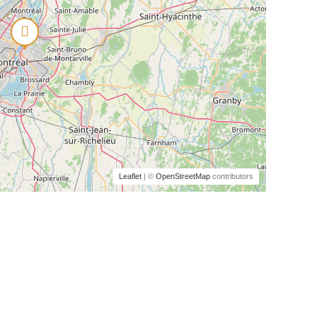
Leaflet
| ©
OpenStreetMap
contributors