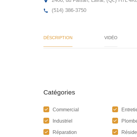
2406, du Faisan, Laval, (Qc)
H7L 4K
(514) 386-3750
DÉSCRIPTION
VIDÉO
Catégories
Commercial
Entreti
Industriel
Plombe
Réparation
Réside