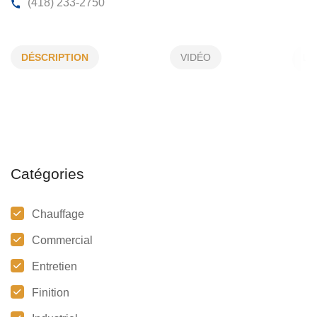
PLOMBERIE CONRAD MARTEL
DÉSCRIPTION
VIDÉO
2, Gagnon, Les Escoumins, (QC)
G0T 1K0
(418) 233-2750
Catégories
Chauffage
Commercial
Entretien
Finition