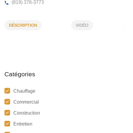
PLOMBERIE CRT THERRIEN
DÉSCRIPTION
VIDÉO
1969, St-Philippe, Trois-Rivières, (QC)
G9A 4V4
(819) 376-3773
Catégories
Chauffage
Commercial
Construction
Entretien