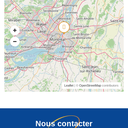
Leaflet
| ©
OpenStreetMap
contributors
Nous contacter