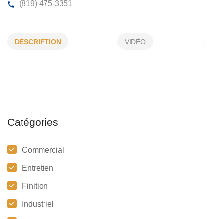
PLOMBERIE DM INC
DÉSCRIPTION
VIDÉO
56, Montmigny, Drummondville, (Qc)
J2A 3S3
(819) 475-3351
Catégories
Commercial
Entretien
Finition
Industriel