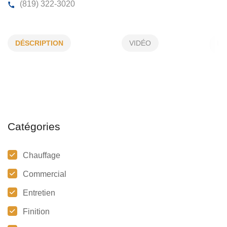
PLOMBERIE J-P FULKER
DÉSCRIPTION
VIDÉO
1608, Louis Seize, Val-Morin, (QC)
J0T 2R0
(819) 322-3020
Catégories
Chauffage
Commercial
Entretien
Finition