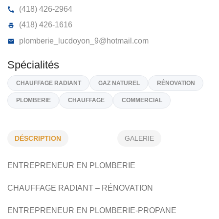
PLOMBERIE LUC DOYON
168, Rue Principale, Tring-Jonction, (Qc)
G0N 1X0
(418) 426-2964
(418) 426-1616
plomberie_lucdoyon_9@hotmail.com
DÉSCRIPTION
GALERIE
Spécialités
ENTREPRENEUR EN PLOMBERIE
CHAUFFAGE RADIANT
GAZ NATUREL
RÉNOVATION
PLOMBERIE
CHAUFFAGE
COMMERCIAL
CHAUFFAGE RADIANT – RÉNOVATION
ENTREPRENEUR EN PLOMBERIE-PROPANE