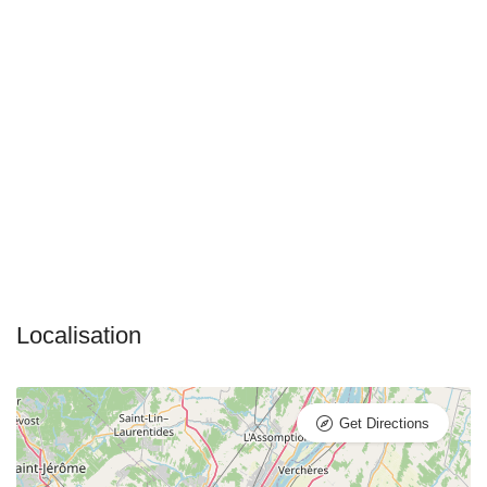
Get Directions