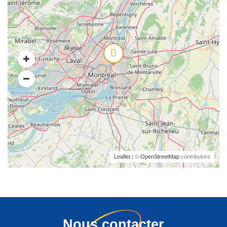
Leaflet
| ©
OpenStreetMap
contributors
Nous contacter