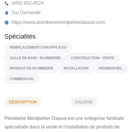
PLOMBERIE MONTPELLIER-DAOUST
780, St-Féréol, Les Cèdres
J7T 1H1
(450) 452-4524
Sur Demande
https://www.plomberiemontpellierdaoust.com
Spécialités
REMPLACEMENT CHAUFFE-EAU
DÉSCRIPTION
GALERIE
SALLE DE BAIN - PLOMBERIE
CONSTRUCTION - VENTE
Plomberie Montpellier Daoust est une entreprise familiale
PRODUIT DE PLOMBERIE
INSTALLATION
RÉSIDENTIE
spécialisée dans la vente et l’installation de produits de
COMMERCIAL