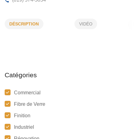
PRODUITS ADOTTA CANADA
DÉSCRIPTION
VIDÉO
4181, Boul de Portland, Sherbrooke, (Qc)
J1L 2Z1
(819) 574-5854
Catégories
Commercial
Fibre de Verre
Finition
Industriel
Rénovation